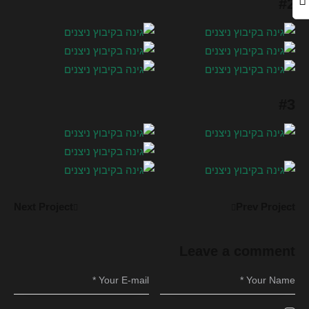
#2
#3
Next Project
Prev Project
Leave a comment