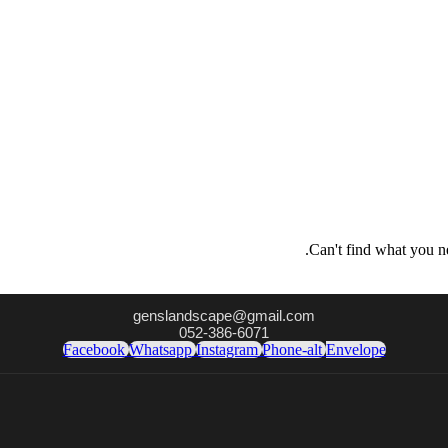
.
Can't find what you 
genslandscape@gmail.com
052-386-6071
Facebook
Whatsapp
Instagram
Phone-alt
Envelope